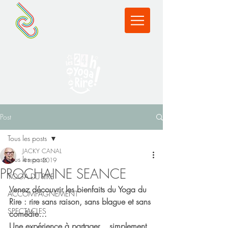
Post
Tous les posts
JACKY CANAL
Tous les posts
4 mars 2019
PROCHAINE SEANCE
YOGA DU RIRE
Venez découvrir les bienfaits du Yoga du 
ACCOMPAGNEMENT
Rire : rire sans raison, sans blague et sans 
SPECTACLES
comédie…
Une expérience à partager… simplement.